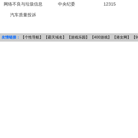
网络不良与垃圾信息
中央纪委
12315
汽车质量投诉
友情链接：
【个性导航】
【霸天域名】
【游戏乐园】
【400游戏】
【港女网】
【9