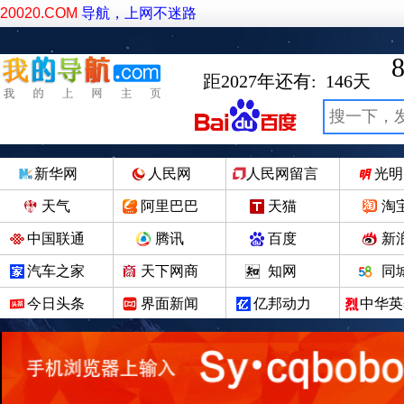
20020.COM
导航，上网不迷路
8
距2027年还有:
146
天
新华网
人民网
人民网留言
光明
天气
阿里巴巴
天猫
淘
中国联通
腾讯
百度
新
汽车之家
天下网商
知网
同
今日头条
界面新闻
亿邦动力
中华英