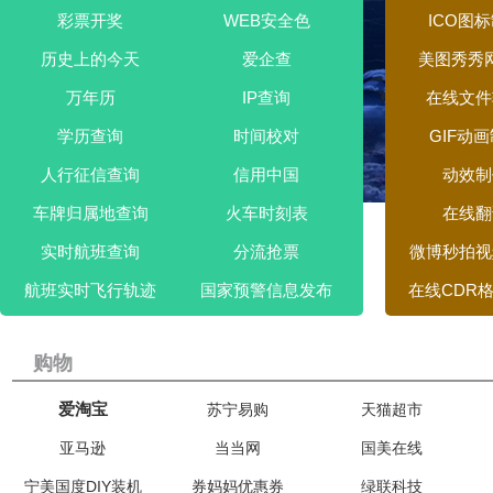
彩票开奖
WEB安全色
ICO图
历史上的今天
爱企查
美图秀秀
万年历
IP查询
在线文件
学历查询
时间校对
GIF动
人行征信查询
信用中国
动效制
车牌归属地查询
火车时刻表
在线翻
实时航班查询
分流抢票
微博秒拍视
航班实时飞行轨迹
国家预警信息发布
在线CDR
购物
爱淘宝
苏宁易购
天猫超市
亚马逊
当当网
国美在线
宁美国度DIY装机
券妈妈优惠券
绿联科技