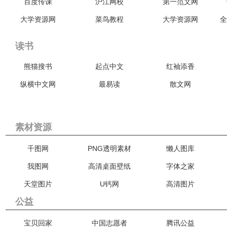
百度传课
沪江网校
第一范文网
大学资源网
菜鸟教程
大学资源网
全
读书
熊猫搜书
起点中文
红袖添香
纵横中文网
最易读
散文网
素材资源
千图网
PNG透明素材
懒人图库
我图网
高清桌面壁纸
字体之家
天堂图片
U钙网
高清图片
公益
宝贝回家
中国志愿者
腾讯公益